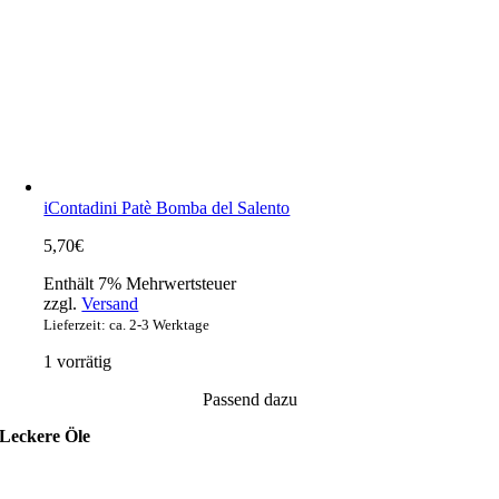
iContadini Patè Bomba del Salento
5,70
€
Enthält 7% Mehrwertsteuer
zzgl.
Versand
Lieferzeit: ca. 2-3 Werktage
1 vorrätig
Passend dazu
Leckere Öle