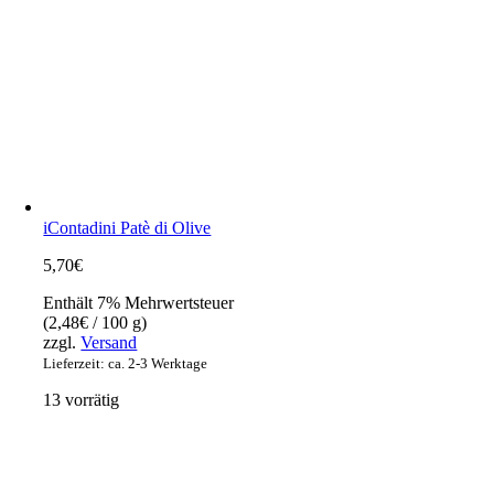
iContadini Patè di Olive
5,70
€
Enthält 7% Mehrwertsteuer
(
2,48
€
/ 100 g)
zzgl.
Versand
Lieferzeit: ca. 2-3 Werktage
13 vorrätig