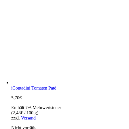
iContadini Tomaten Patè
5,70
€
Enthält 7% Mehrwertsteuer
(
2,48
€
/ 100 g)
zzgl.
Versand
Nicht vorrätig