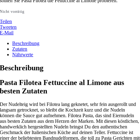
sollten Sie Pasta Filotea die Fettuccine al Limone probieren.
Nicht vorrätig
Teilen
Tweeten
E-Mail
Beschreibung
Zutaten
Nährwerte
Beschreibung
Pasta Filotea Fettuccine al Limone aus
besten Zutaten
Der Nudelteig wird bei Filotea lang geknetet, sehr fein ausgerollt und
langsam getrocknet, so bleibt die Kochzeit kurz und die Nudeln
können die Sauce gut aufnehmen. Filotea Pasta, das sind Eiernudeln
aus besten Zutaten aus dem Herzen der Marken. Mit diesen köstlichen,
handwerklich hergestellten Nudeln bringst Du den authentischen
Geschmack der Italienischen Küche auf deinen Teller. Fettuccine ist
einer der beliebtesten Bandnudelformen, die toll zu Pasta Gerichten mit