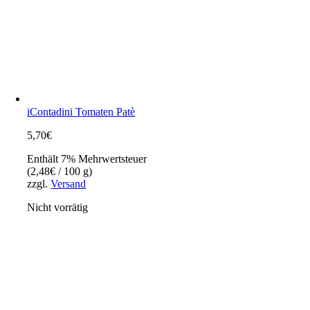
iContadini Tomaten Patè
5,70
€
Enthält 7% Mehrwertsteuer
(
2,48
€
/ 100 g)
zzgl.
Versand
Nicht vorrätig