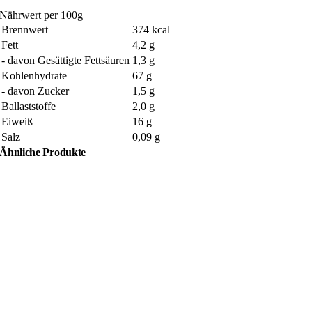
Nährwert per 100g
Brennwert
374 kcal
Fett
4,2 g
- davon Gesättigte Fettsäuren
1,3 g
Kohlenhydrate
67 g
- davon Zucker
1,5 g
Ballaststoffe
2,0 g
Eiweiß
16 g
Salz
0,09 g
Ähnliche Produkte