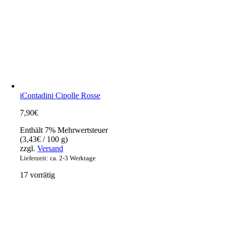
iContadini Cipolle Rosse
7,90
€
Enthält 7% Mehrwertsteuer
(
3,43
€
/ 100 g)
zzgl.
Versand
Lieferzeit: ca. 2-3 Werktage
17 vorrätig