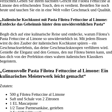
verzichten.Geben Sie Ihrem nächsten Gericht mit Filotea Fettuccine al
Limone den erfrischenden Touch, den es verdient. Bestellen Sie noch
heute und tauchen Sie ein in eine Welt voller Geschmack und Qualität.
„Italienische Kochkunst mit Pasta Filotea Fettuccine al Limone:
Entdecke das Geheimnis hinter dem unwiderstehlichen Pasta“
Begib dich auf eine kulinarische Reise und entdecke, warum Filotea’s
Pasta Fettuccine al Limone so unwiderstehlich ist. Mit jedem Bissen
wirst du den Zauber der italienischen Kochkunst spüren – ein
Geschmackserlebnis, das deine Geschmacksknospen verführen wird.
Genieße die Eleganz und den Genuss, den nur Filotea bieten kann, un
lass dich von der Perfektion eines wahren italienischen Klassikers
begeistern.
„Genussvolle Pasta Filotea Fettuccine al Limone: Ein
kulinarisches Meisterwerk leicht gemacht“
Zutaten:
500 g Filotea Fettuccine al Limone
Saft und Schale von 2 Zitronen
1 EL Mascarpone
1/2 Tasse Parmesankäse, gerieben