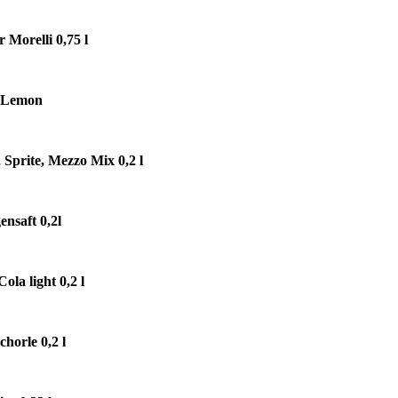
 Morelli 0,75 l
r Lemon
 Sprite, Mezzo Mix 0,2 l
nsaft 0,2l
Cola light 0,2 l
chorle 0,2 l