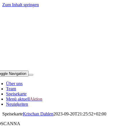
Zum Inhalt springen
oggle Navigation
Über uns
Team
Speisekarte
Menü aktuell
Aktion
Neuigkeiten
Speisekarte
Krischan Dahlen
2023-09-20T21:25:52+02:00
OSCANNA