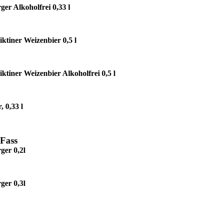
ger Alkoholfrei 0,33 l
ktiner Weizenbier 0,5 l
ktiner Weizenbier Alkoholfrei 0,5 l
, 0,33 l
Fass
ger 0,2l
ger 0,3l