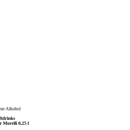
ne Alkohol
ftdrinks
 Morelli 0,25 l